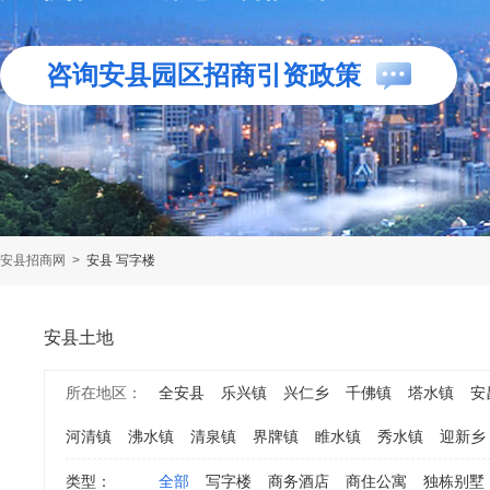
咨询安县园区招商引资政策
安县招商网
>
安县 写字楼
安县土地
所在地区：
全安县
乐兴镇
兴仁乡
千佛镇
塔水镇
安
河清镇
沸水镇
清泉镇
界牌镇
睢水镇
秀水镇
迎新乡
类型：
全部
写字楼
商务酒店
商住公寓
独栋别墅