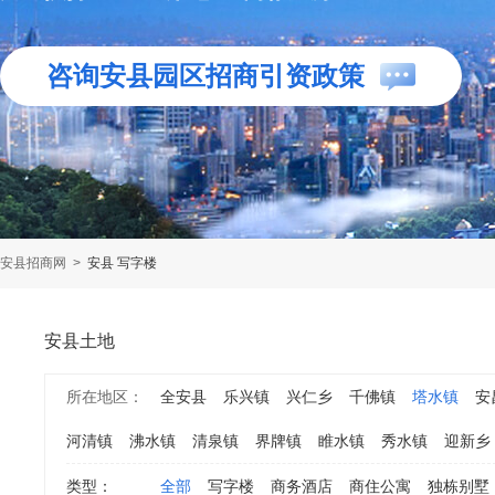
咨询安县园区招商引资政策
安县招商网
>
安县 写字楼
安县土地
所在地区：
全安县
乐兴镇
兴仁乡
千佛镇
塔水镇
安
河清镇
沸水镇
清泉镇
界牌镇
睢水镇
秀水镇
迎新乡
类型：
全部
写字楼
商务酒店
商住公寓
独栋别墅